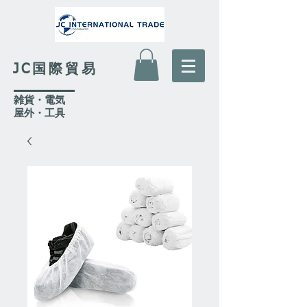
JC国際貿易
​雑貨・電気
​屋外
・工具