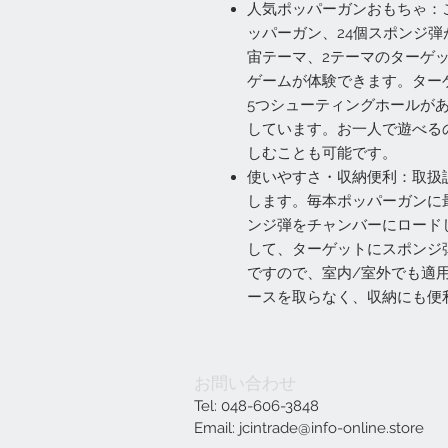
人気ポッパーガンおもちゃ：
ッパーガン、24個スポンジ
宙テーマ、2テーマのターゲ
ゲームが体験できます。ター
5つシューティングホールが
しています。お一人で遊べる
しむことも可能です。
使いやすさ・収納便利：取扱
します。毎本ポッパーガンに
ンジ弾をチャンバーにロードし
して、ターゲットにスポンジ
ですので、室内/室外でも適
ースを取らなく、収納にも便
お問い合わせ
Tel: 048-606-3848
Email:
jcintrade@info-online.store