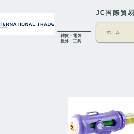
JC国際貿
ホーム
​雑貨・電気
​屋外
・工具