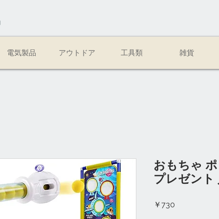
易
電気製品
アウトドア
工具類
雑貨
おもちゃ ポ
プレゼント 
価
￥730
格