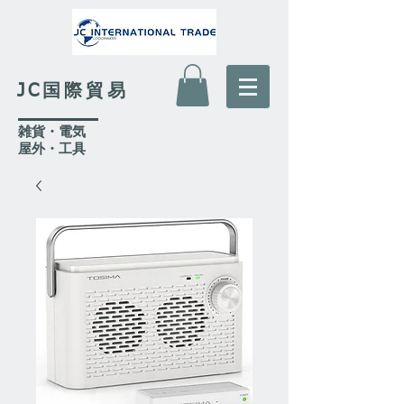
JC国際貿易
​雑貨・電気
​屋外
・工具