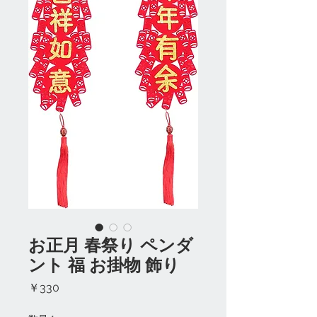
お正月 春祭り ペンダ
ント 福 お掛物 飾り
価
￥330
格