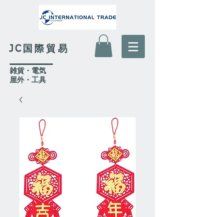
JC国際貿易
​雑貨・電気
​屋外
・工具