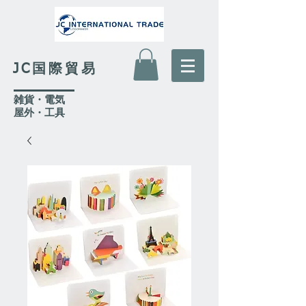
JC国際貿易
​雑貨・電気
​屋外
・工具