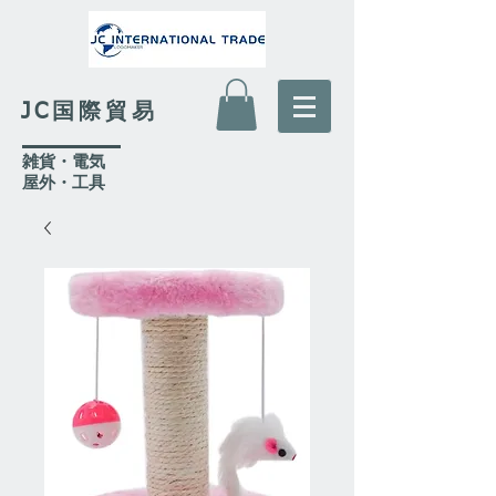
JC国際貿易
​雑貨・電気
​屋外
・工具