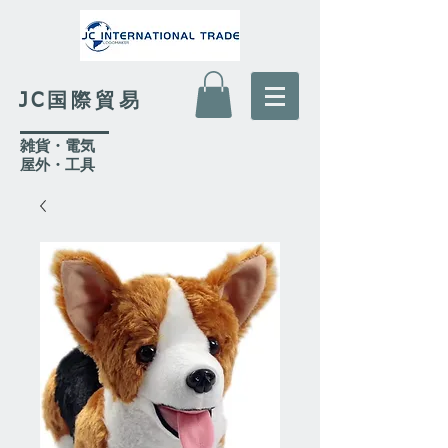
JC国際貿易
​雑貨・電気
​屋外
・工具