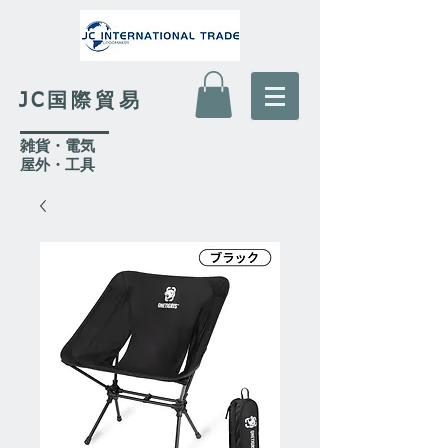
JC国際貿易
​雑貨・電気
​屋外
・工具