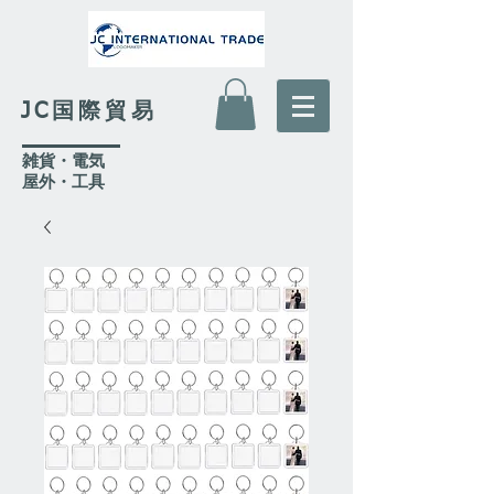
JC国際貿易
​雑貨・電気
​屋外
・工具