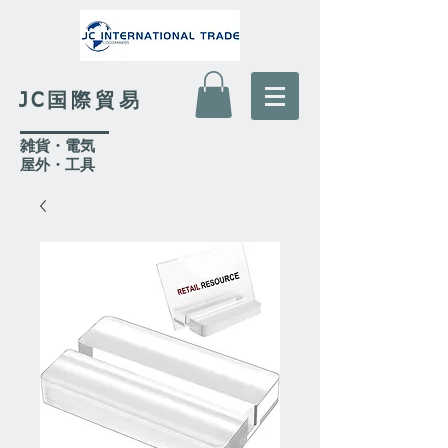
JC国際貿易
​雑貨・電気
​屋外
・工具