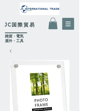
JC国際貿易
​雑貨・電気
​屋外
・工具