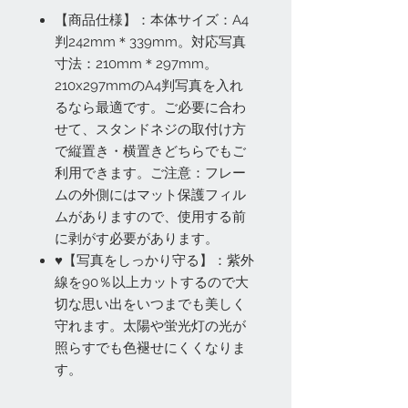
【商品仕様】：本体サイズ：A4
判242mm＊339mm。対応写真
寸法：210mm＊297mm。
210x297mmのA4判写真を入れ
るなら最適です。ご必要に合わ
せて、スタンドネジの取付け方
で縦置き・横置きどちらでもご
利用できます。ご注意：フレー
ムの外側にはマット保護フィル
ムがありますので、使用する前
に剥がす必要があります。
♥【写真をしっかり守る】：紫外
線を90％以上カットするので大
切な思い出をいつまでも美しく
守れます。太陽や蛍光灯の光が
照らすでも色褪せにくくなりま
す。