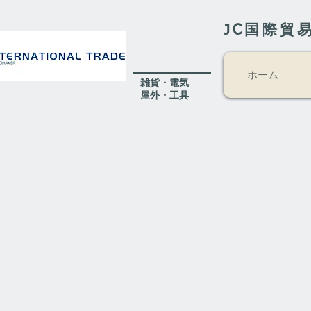
JC国際貿
ホーム
​雑貨・電気
​屋外
・工具