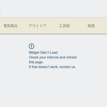
易
電気製品
アウトドア
工具類
雑貨
Widget Didn’t Load
Check your internet and refresh
this page.
If that doesn’t work, contact us.