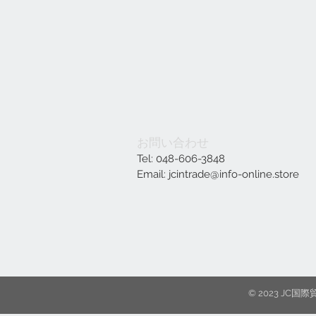
お問い合わせ
Tel: 048-606-3848
Email:
jcintrade@info-online.store
© 2023 J