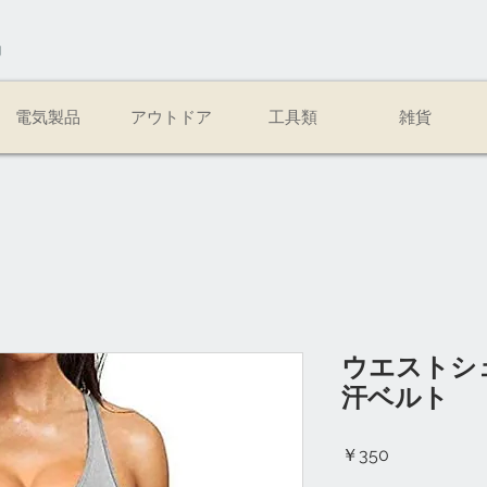
易
電気製品
アウトドア
工具類
雑貨
ウエストシェ
汗ベルト
価
￥350
格