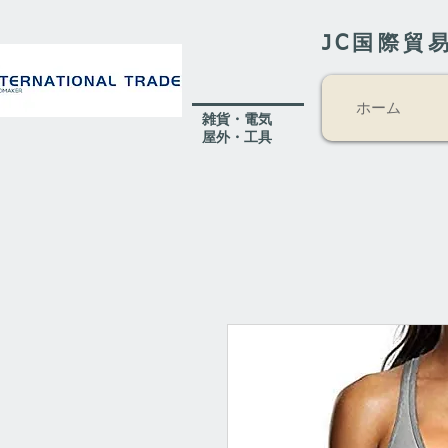
JC国際貿
ホーム
​雑貨・電気
​屋外
・工具