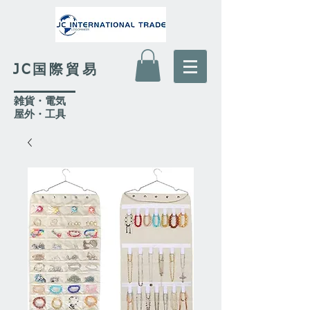
JC国際貿易
​雑貨・電気
​屋外
・工具