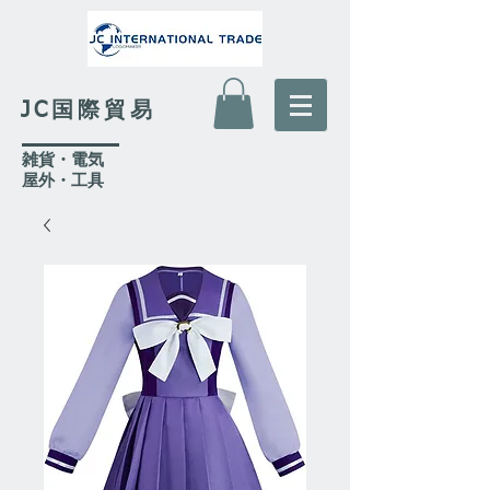
JC国際貿易
​雑貨・電気
​屋外
・工具