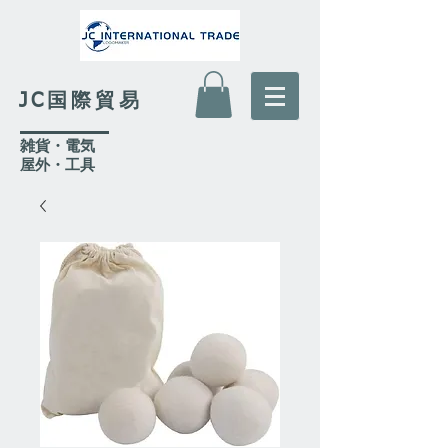
JC国際貿易
​雑貨・電気
​屋外
・工具