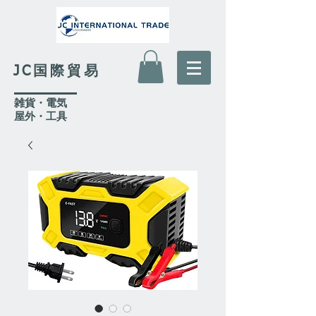
JC国際貿易
​雑貨・電気
​屋外
・工具