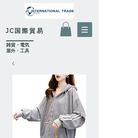
JC国際貿易
​雑貨・電気
​屋外
・工具