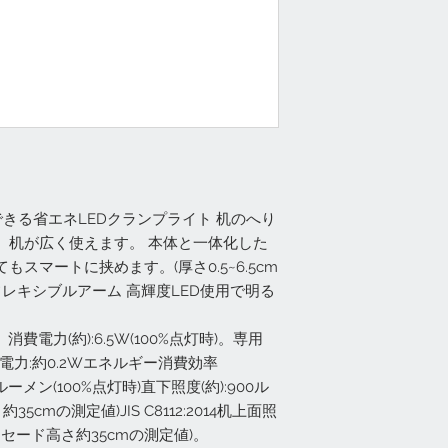
節できる省エネLEDクランプライト 机のへり
、机が広く使えます。 本体と一体化した
スマートに挟めます。(厚さ0.5~6.5cm
フレキシブルアーム 高輝度LED使用で明る
4A。消費電力(約):6.5W(100%点灯時)。専用
電力:約0.2Wエネルギー消費効率
30ルーメン(100%点灯時)直下照度(約):900ル
5cmの測定値)JIS C8112:2014机上面照
、セード高さ約35cmの測定値)。