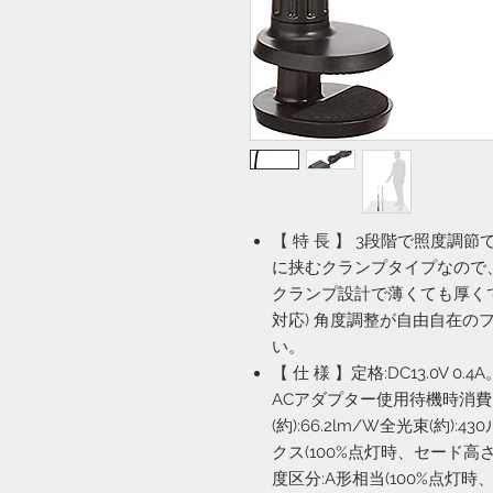
【 特 長 】 3段階で照度調
に挟むクランプタイプなので
クランプ設計で薄くても厚くても
対応) 角度調整が自由自在の
い。
【 仕 様 】定格:DC13.0V 0.
ACアダプター使用待機時消費
(約):66.2lm/W全光束(約):4
クス(100%点灯時、セード高さ約3
度区分:A形相当(100%点灯時