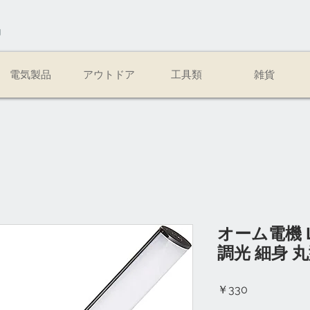
易
電気製品
アウトドア
工具類
雑貨
オーム電機 
調光 細身 
価
￥330
格