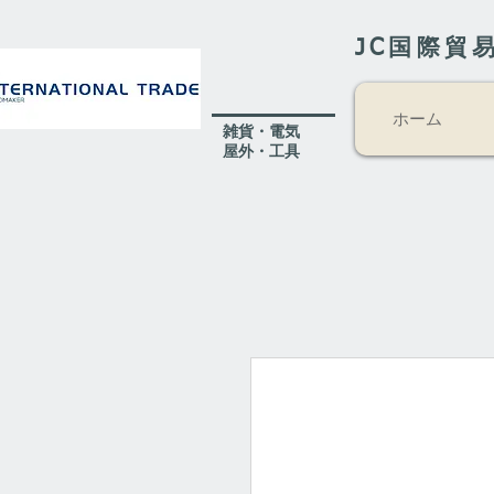
JC国際貿
ホーム
​雑貨・電気
​屋外
・工具