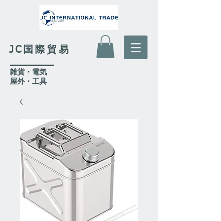
JC国際貿易
​雑貨・電気
​屋外
・工具