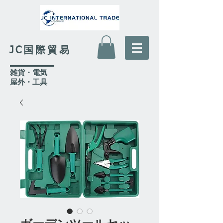
JC国際貿易
​雑貨・電気
​屋外
・工具