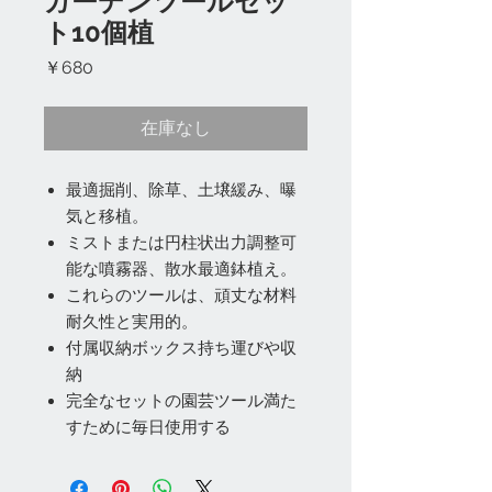
ガーデンツールセッ
ト10個植
価
￥680
格
在庫なし
最適掘削、除草、土壌緩み、曝
気と移植。
ミストまたは円柱状出力調整可
能な噴霧器、散水最適鉢植え。
これらのツールは、頑丈な材料
耐久性と実用的。
付属収納ボックス持ち運びや収
納
完全なセットの園芸ツール満た
すために毎日使用する