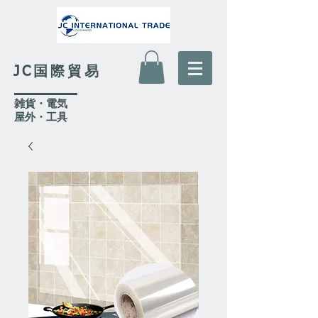
JC国際貿易
​雑貨・電気
​屋外
・工具