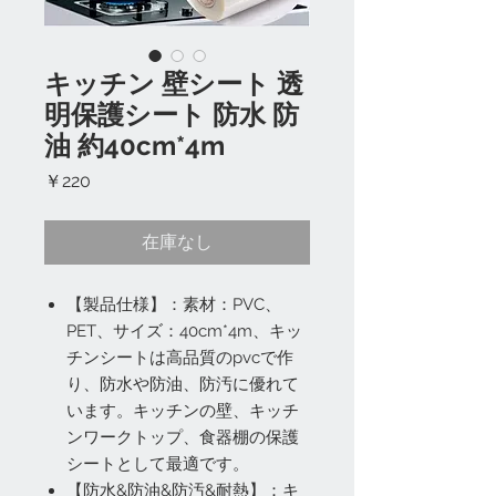
キッチン 壁シート 透
明保護シート 防水 防
油 約40cm*4m
価
￥220
格
在庫なし
【製品仕様】：素材：PVC、
PET、サイズ：40cm*4m、キッ
チンシートは高品質のpvcで作
り、防水や防油、防汚に優れて
います。キッチンの壁、キッチ
ンワークトップ、食器棚の保護
シートとして最適です。
【防水&防油&防汚&耐熱】：キ