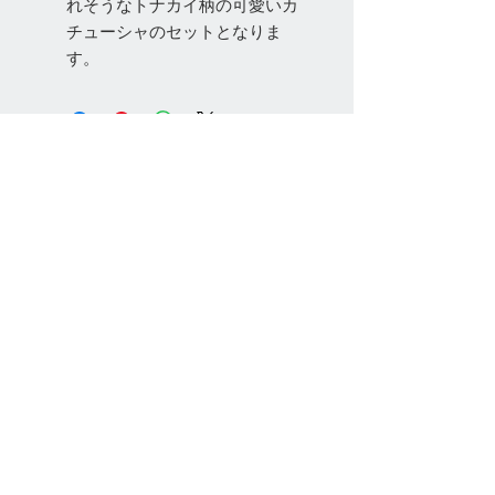
れそうなトナカイ柄の可愛いカ
チューシャのセットとなりま
す。
お問い合わせ
Tel:
048-606-3848
Email:
jcintrade@info-
online.store
ご利用可能なカード
最新情報をメールでお届けします