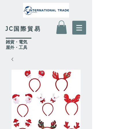
JC国際貿易
​雑貨・電気
​屋外
・工具