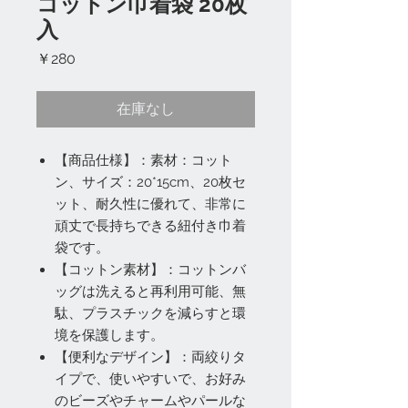
コットン巾着袋 20枚
入
価
￥280
格
在庫なし
【商品仕様】：素材：コット
ン、サイズ：20*15cm、20枚セ
ット、耐久性に優れて、非常に
頑丈で長持ちできる紐付き巾着
袋です。
【コットン素材】：コットンバ
ッグは洗えると再利用可能、無
駄、プラスチックを減らすと環
境を保護します。
【便利なデザイン】：両絞りタ
イプで、使いやすいで、お好み
のビーズやチャームやパールな