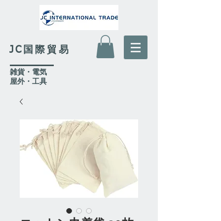
JC国際貿易
​雑貨・電気
​屋外
・工具