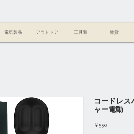
易
電気製品
アウトドア
工具類
雑貨
コードレス
ャー電動
価
￥550
格