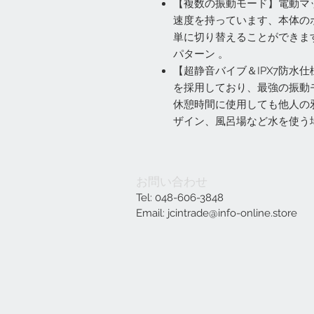
【複数の振動モード】電動マ
速度を持っています、本体の
単に切り替えることができま
パターン 。
【超静音バイブ＆IPX7防水
を採用しており、最強の振動モ
休憩時間に使用しても他人の邪
ザイン、風呂場など水を使う
お問い合わせ
Tel: 048-606-3848
Email:
jcintrade@info-online.store