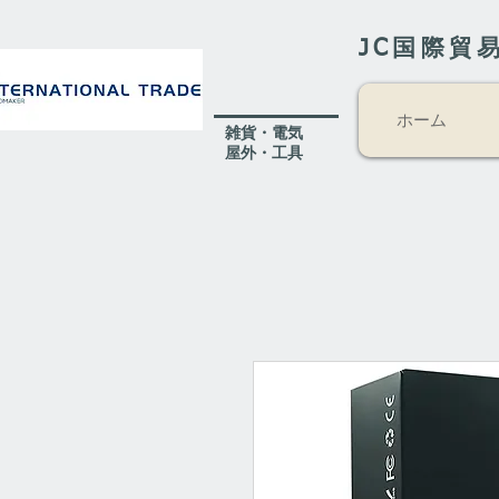
JC国際貿
ホーム
​雑貨・電気
​屋外
・工具