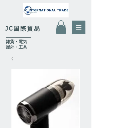
JC国際貿易
​雑貨・電気
​屋外
・工具