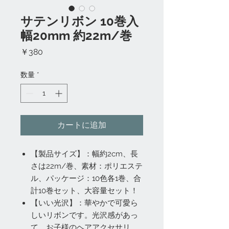
サテンリボン 10巻入
幅20mm 約22m/巻
価
￥380
格
数量
*
カートに追加
【製品サイズ】：幅約2cm、長
さは22m/巻、素材：ポリエステ
ル、パッケージ：10色各1巻、合
計10巻セット、大容量セット！
【いい光沢】：華やかで可愛ら
しいリボンです。光沢感があっ
て、お子様のヘアアクセサリ