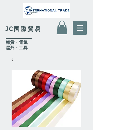
JC国際貿易
​雑貨・電気
​屋外
・工具