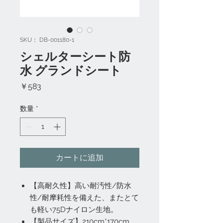
SKU： DB-001180-1
シェルターシート防
水 グランドシート
価
￥583
格
数量
*
カートに追加
【高耐久性】高い耐汚性/防水
性/耐摩耗性を備えた、またとて
も軽い75Dナイロン生地。
【製品サイズ】210cm*170cm。