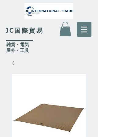
JC国際貿易
​雑貨・電気
​屋外
・工具