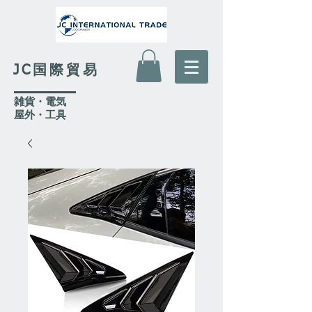
JC国際貿易
​雑貨・電気
​屋外
・工具