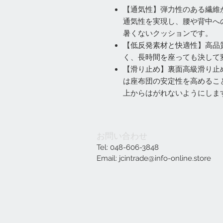
【通気性】弾力性のある繊維
通気性を実現し、腰や背中へ
暑くないクッションです。
【低反発素材と快適性】高品
く、長時間を座っても決して
【滑り止め】裏面高級滑り止
は座布団の安定性を高めるこ
上からはがれないようにしま
お問い合わせ
Tel: 048-606-3848
Email:
jcintrade@info-online.store