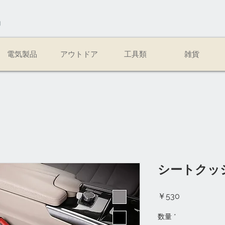
易
電気製品
アウトドア
工具類
雑貨
シートクッ
価
￥530
格
数量
*