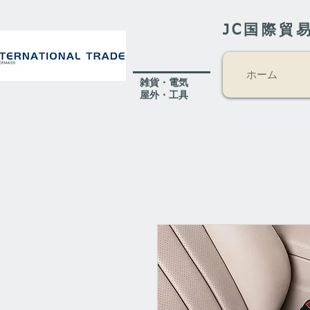
JC国際貿
ホーム
​雑貨・電気
​屋外
・工具