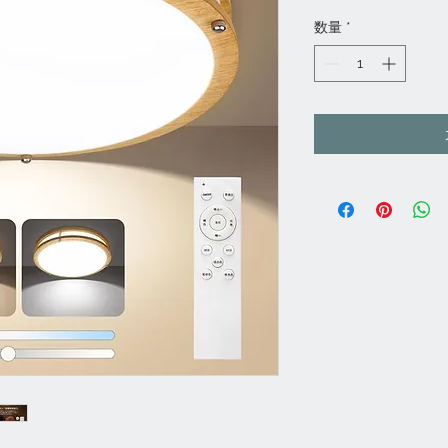
格
数量
*