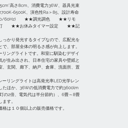
5cm*高さ8cm、消費電力36W、器具光束
2700K-6500K、演色性Ra＞85、設計寿命
V(50/60Hz) ★★調光調色 ★★リモ
灯 ★★お休みタイマー設定 ★★記
しっかり発光するタイプなので、広配光を
とで、部屋全体の明るさ感が向上します。
シーリングライトです。和室に馴染むデザイ
気が生み出され、日本住宅の家具や壁紙と
室、玄関、廊下、納戸、倉庫、洗面所、置
。
シーリングライトは高発光率LED光学レン
たほか、36Wの低消費電力で約3600lm
灯の2倍、電気代は半分節約）、6畳～8畳
します。
価格は１０個以上の販売価格です。