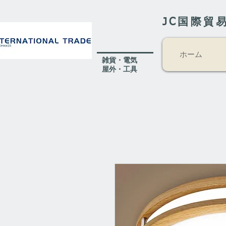
JC国際貿
ホーム
​雑貨・電気
​屋外
・工具