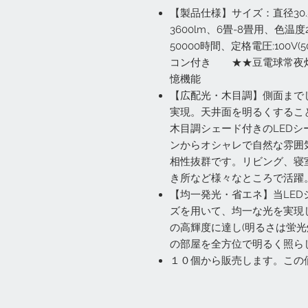
【製品仕様】サイズ：直径30.
3600lm、6畳-8畳用、色温度
50000時間、定格電圧:100
コン付き ★★豆電球常夜
憶機能
【広配光・木目調】側面まで
実現。天井面を明るくするこ
木目調シェード付きのLED
ンからオシャレで自然な雰囲
相性抜群です。リビング、寝
き所など様々なところで活躍
【均一発光・省エネ】当LED
ズを用いて、均一な光を実現し
の高輝度に達し(明るさは蛍光
の部屋を全方位で明るく照ら
１０個から販売します。この