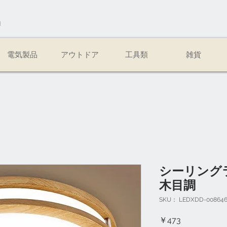
易
電気製品
アウトドア
工具類
雑貨
シーリングライ
木目調
SKU： LEDXDD-008646
価
￥473