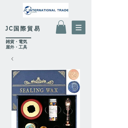
JC国際貿易
​雑貨・電気
​屋外
・工具