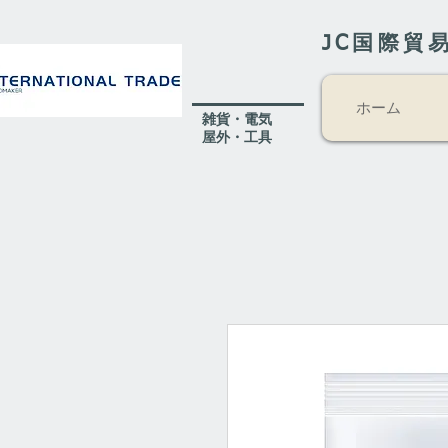
JC国際貿
ホーム
​雑貨・電気
​屋外
・工具