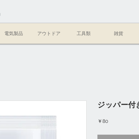
易
電気製品
アウトドア
工具類
雑貨
ジッパー付
価
￥80
格