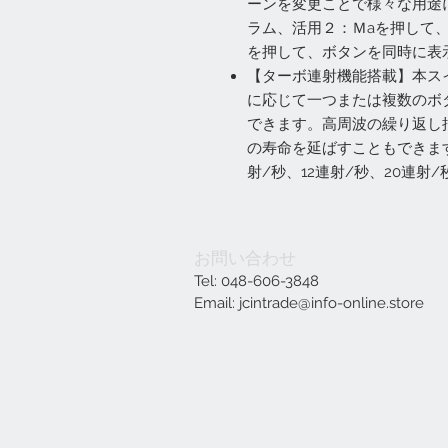
ーンを変更ことで様々な用途
ラム、活用２：Ｍaを押して
を押して、ボタンを同時に表
【ターボ連射機能搭載】本ス
に応じて一つまたは複数のボ
できます。高周波の繰り返し
の寿命を延ばすこともできま
射/秒、12連射/秒、20連
お問い合わせ
Tel: 048-606-3848
Email:
jcintrade@info-online.store