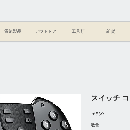
易
電気製品
アウトドア
工具類
雑貨
スイッチ 
価
￥530
格
数量
*