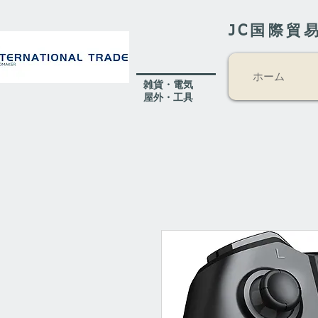
JC国際貿
ホーム
​雑貨・電気
​屋外
・工具