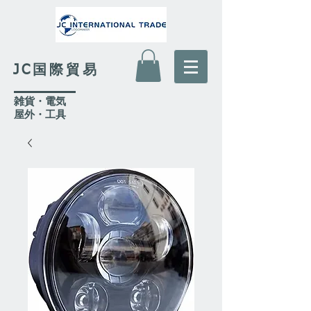
JC国際貿易
​雑貨・電気
​屋外
・工具