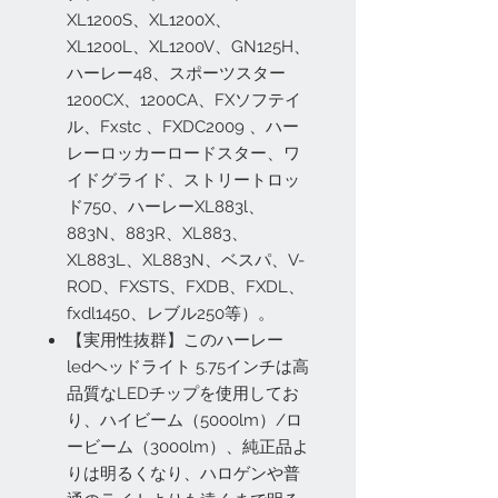
XL1200S、XL1200X、
XL1200L、XL1200V、GN125H、
ハーレー48、スポーツスター
1200CX、1200CA、FXソフテイ
ル、Fxstc 、FXDC2009 、ハー
レーロッカーロードスター、ワ
イドグライド、ストリートロッ
ド750、ハーレーXL883l、
883N、883R、XL883、
XL883L、XL883N、ベスパ、V-
ROD、FXSTS、FXDB、FXDL、
fxdl1450、レブル250等）。
【実用性抜群】このハーレー
ledヘッドライト 5.75インチは高
品質なLEDチップを使用してお
り、ハイビーム（5000lm）/ロ
ービーム（3000lm）、純正品よ
りは明るくなり、ハロゲンや普