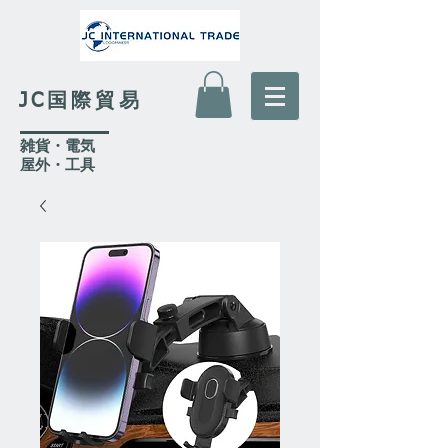
JC国際貿易
​雑貨・電気
​屋外
・工具