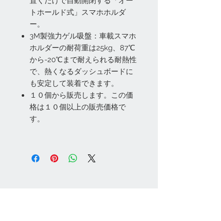
置くだけで自動開閉する「オー
トホールド式」スマホホルダ
ー。
3M製強力ゲル吸盤：車載スマホ
ホルダーの耐荷重は25kg、87℃
から-20℃まで耐えられる耐熱性
で、熱くなるダッシュボードに
も安定して装着できます。
１０個から販売します。この価
格は１０個以上の販売価格で
す。
お問い合わせ
Tel:
048-606-3848
Email:
jcintrade@info-