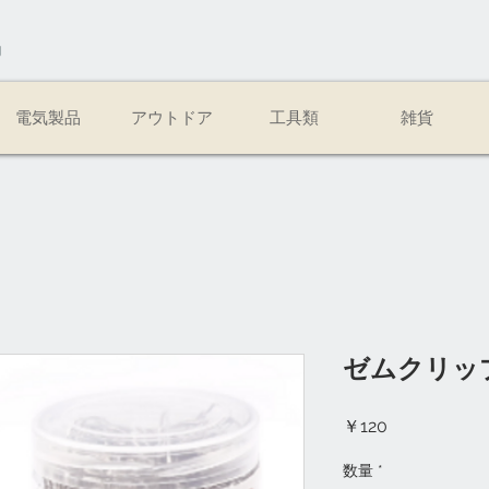
易
電気製品
アウトドア
工具類
雑貨
ゼムクリッ
価
￥120
格
数量
*