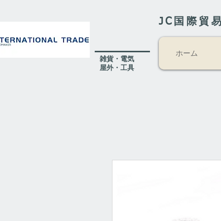
JC国際貿
ホーム
​雑貨・電気
​屋外
・工具