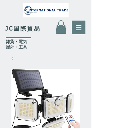
JC国際貿易
​雑貨・電気
​屋外
・工具