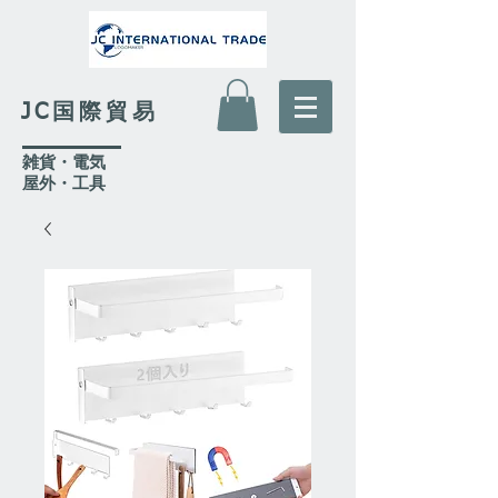
JC国際貿易
​雑貨・電気
​屋外
・工具