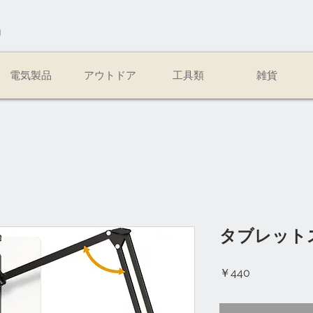
易
電気製品
アウトドア
工具類
雑貨
タブレット
価
￥440
格