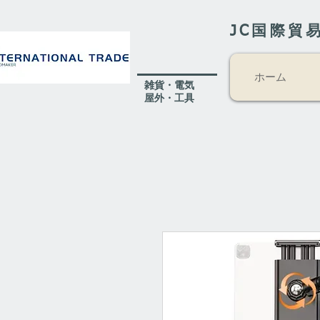
JC国際貿
ホーム
​雑貨・電気
​屋外
・工具