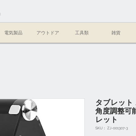
易
電気製品
アウトドア
工具類
雑貨
タブレット
角度調整可能
レット
SKU： ZJ-001307-3