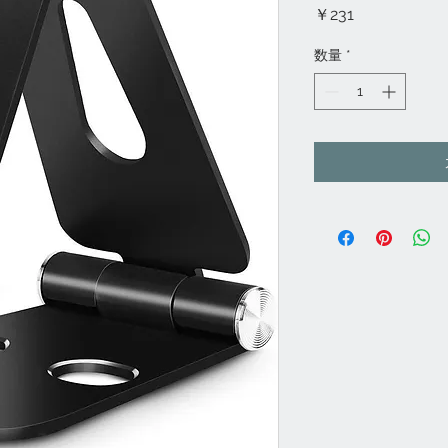
価
￥231
格
数量
*