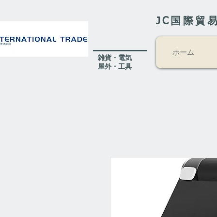
JC国際貿
ホーム
​雑貨・電気
​屋外
・工具