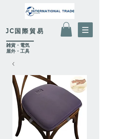
JC国際貿易
​雑貨・電気
​屋外
・工具