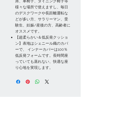
席、車椅子、ダイニング椅子等
様々な場所で使えますし、毎日
のデスクワークや長距離運転な
どが多い方、サラリーマン、受
験生、妊娠/産後の方、高齢者に
オススメです。
【超柔らかい＆低反発クッショ
ン】表地はシェニール織のカバ
ーで、 インナーカバーは100％
低反発フォームです。長時間座
っていても蒸れない、快適な座
り心地を実現します。
お問い合わせ
Tel:
048-606-3848
Email:
jcintrade@info-