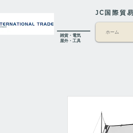
JC国際貿
ホーム
​雑貨・電気
​屋外
・工具