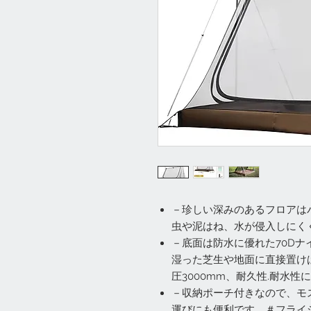
－珍しい深みのあるフロアは
虫や泥はね、水が侵入しにく
－底面は防水に優れた70D
湿った芝生や地面に直接置け
圧3000mm、耐久性.耐水
－収納ポーチ付きなので、モ
運びにも便利です。＃フライ