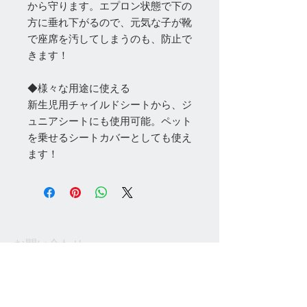
から守ります。エプロン状態で下の
方に垂れ下がるので、元気な子が靴
で座席を汚してしまうのも、防止で
きます！
◆様々な用途に使える
新生児用チャイルドシートから、ジ
ュニアシートにも使用可能。ペット
を乗せるシートカバーとしても使え
ます！
お問い合わせ
Tel:
048-606-3848
Email:
jcintrade@info-
online.store