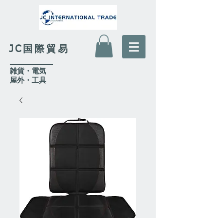
JC国際貿易
​雑貨・電気
​屋外
・工具