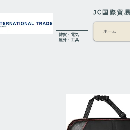
JC国際貿
ホーム
​雑貨・電気
​屋外
・工具