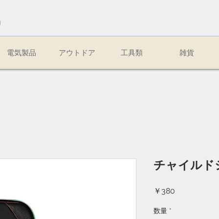
易
電気製品
アウトドア
工具類
雑貨
チャイルド
価
￥380
格
数量
*