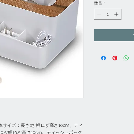
数量
*
イズ：長さ23*幅14.5*高さ10cm、ティ
5*幅10.5*高さ10cm。ティッシュボック