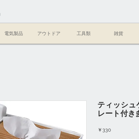
易
電気製品
アウトドア
工具類
雑貨
ティッシュ
レート付き
価
￥330
格