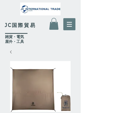
JC国際貿易
​雑貨・電気
​屋外
・工具