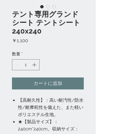
テント専用グランド
シート テントシート
240x240
価
￥1,100
格
数量
*
カートに追加
【高耐久性】：高い耐汚性/防水
性/耐摩耗性を備えた、また軽い
ポリエステル生地。
★【製品サイズ】：
240cm*240cm。収納サイズ：