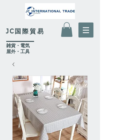
JC国際貿易
​雑貨・電気
​屋外
・工具