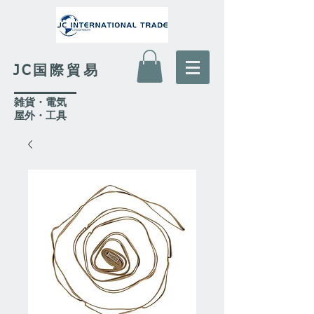
JC国際貿易
​雑貨・電気
​屋外
・工具