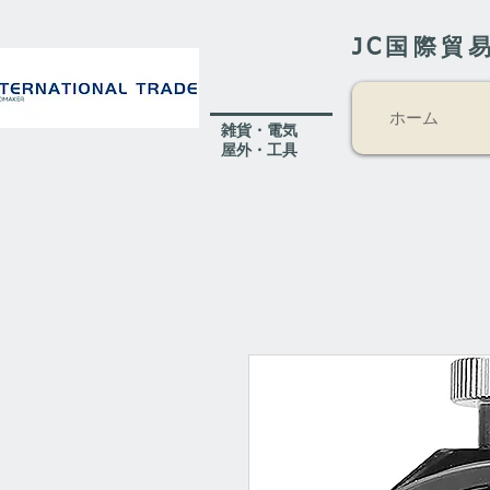
JC国際貿
ホーム
​雑貨・電気
​屋外
・工具