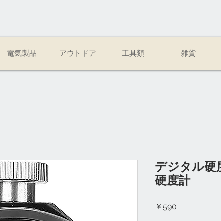
易
電気製品
アウトドア
工具類
雑貨
デジタル硬度
硬度計
価
￥590
格